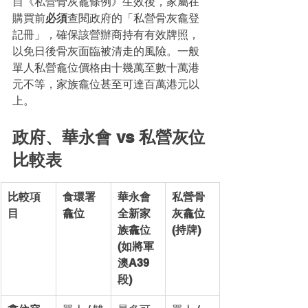
自《私營骨灰龕條例》生效後，家屬在
購買前
必須
查閱政府的「私營骨灰龕登
記冊」，確保該營辦商持有有效牌照，
以免日後骨灰面臨被清走的風險。一般
單人私營龕位價格由十幾萬至數十萬港
元不等，家族龕位甚至可達百萬港元以
上。
政府、華永會 vs 私營灰位
比較表
比較項
食環署
華永會
私營骨
目
龕位
全新家
灰龕位 
族龕位 
(持牌)
(如將軍
澳A39
段)