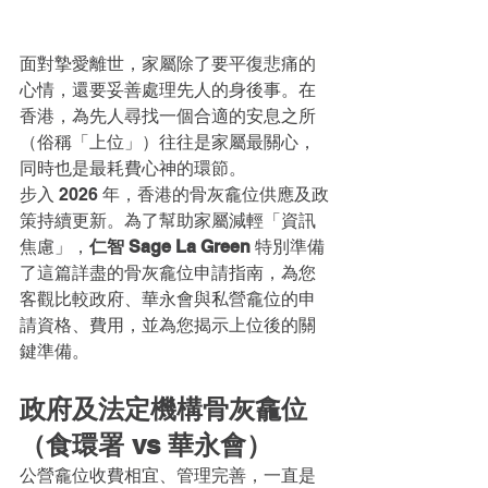
面對摯愛離世，家屬除了要平復悲痛的
心情，還要妥善處理先人的身後事。在
香港，為先人尋找一個合適的安息之所
（俗稱「上位」）往往是家屬最關心，
同時也是最耗費心神的環節。
步入 2026 年，香港的骨灰龕位供應及政
策持續更新。為了幫助家屬減輕「資訊
焦慮」，
仁智 Sage La Green
 特別準備
了這篇詳盡的骨灰龕位申請指南，為您
客觀比較政府、華永會與私營龕位的申
請資格、費用，並為您揭示上位後的關
鍵準備。
政府及法定機構骨灰龕位
（食環署 vs 華永會）
公營龕位收費相宜、管理完善，一直是