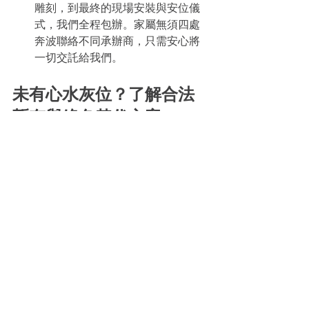
雕刻，到最終的現場安裝與安位儀
式，我們全程包辦。家屬無須四處
奔波聯絡不同承辦商，只需安心將
一切交託給我們。
未有心水灰位？了解合法
暫存與綠色替代方案
在等待政府或華永會新項目抽籤期間，
Sage La Green 同樣能為您提供完善支
援：
合法骨灰暫存服務：
 提供安全、莊
嚴的暫存空間。
綠色殯葬：
 協助辦理海上或紀念花
園撒灰。
骨灰晶石 (
Memento
)：
 將部分骨灰
轉化為純淨首飾，讓思念永存。
無論您最終選擇哪一種安息方式，Sage 
La Green 專業的團隊與自家石廠的硬實