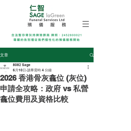
殯 儀 服 務
合法暫存骨灰持牌殮葬商 牌照：2452800021
尊嚴的告別禮從我們個性化的殯儀服務開始
文章
8082 Sage
6月10日
讀畢需時 4 分鐘
2026 香港骨灰龕位 (灰位)
申請全攻略：政府 vs 私營
龕位費用及資格比較