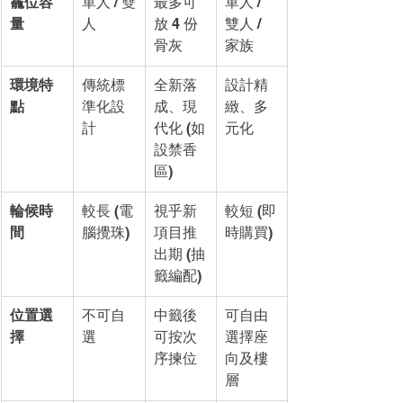
龕位容
單人 / 雙
最多可
單人 / 
量
人
放 4 份
雙人 / 
骨灰
家族
環境特
傳統標
全新落
設計精
點
準化設
成、現
緻、多
計
代化 (如
元化
設禁香
區)
輪候時
較長 (電
視乎新
較短 (即
間
腦攪珠)
項目推
時購買)
出期 (抽
籤編配)
位置選
不可自
中籤後
可自由
擇
選
可按次
選擇座
序揀位
向及樓
層