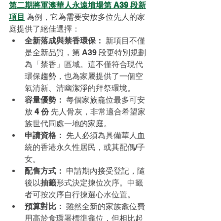
第二期將軍澳華人永遠墳場第 A39 段新
項目
 為例，它為需要安放多位先人的家
庭提供了絕佳選擇：
全新落成與禁香環保：
 新項目不僅
是全新品質，第 A39 段更特別規劃
為「禁香」區域。這不僅符合現代
環保趨勢，也為家屬提供了一個空
氣清新、清幽潔淨的拜祭環境。
容量優勢：
 每個家族龕位最多可安
放 
4 份
 先人骨灰，非常適合希望家
族世代同處一地的家庭。
申請資格：
 先人必須為具備華人血
統的香港永久性居民，或其配偶/子
女。
配售方式：
 申請期內接受登記，隨
後以
抽籤
形式決定揀位次序。中籤
者可按次序自行揀選心水位置。
預算對比：
 雖然全新的家族龕位費
用高於食環署標準龕位，但相比起