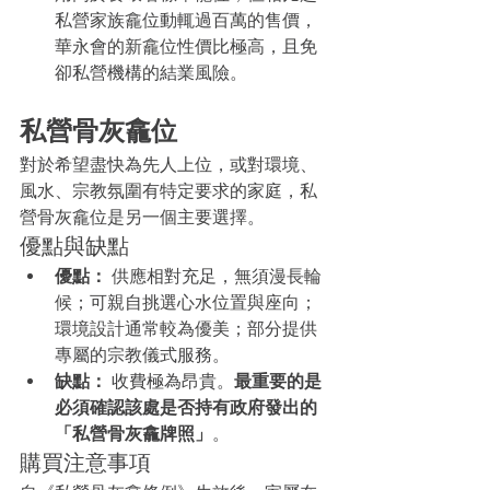
私營家族龕位動輒過百萬的售價，
華永會的新龕位性價比極高，且免
卻私營機構的結業風險。
私營骨灰龕位
對於希望盡快為先人上位，或對環境、
風水、宗教氛圍有特定要求的家庭，私
營骨灰龕位是另一個主要選擇。
優點與缺點
優點：
 供應相對充足，無須漫長輪
候；可親自挑選心水位置與座向；
環境設計通常較為優美；部分提供
專屬的宗教儀式服務。
缺點：
 收費極為昂貴。
最重要的是
必須確認該處是否持有政府發出的
「私營骨灰龕牌照」
。
購買注意事項