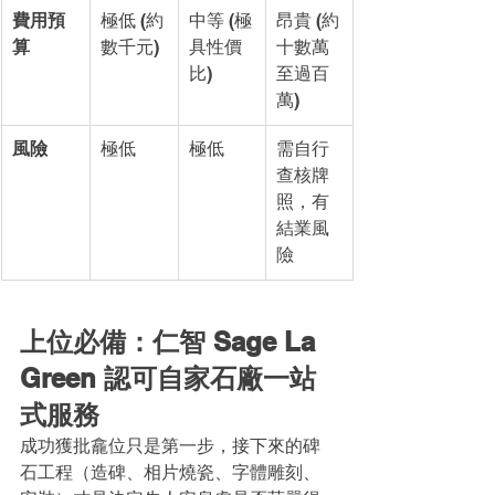
費用預
極低 (約
中等 (極
昂貴 (約
算
數千元)
具性價
十數萬
比)
至過百
萬)
風險
極低
極低
需自行
查核牌
照，有
結業風
險
上位必備：仁智 Sage La 
Green 認可自家石廠一站
式服務
成功獲批龕位只是第一步，接下來的碑
石工程（造碑、相片燒瓷、字體雕刻、