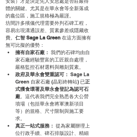
安裝）才是決定先人安息處是否莊嚴得
體的關鍵。尤其是在華永會等全新落成
的龕位區，施工規格極為嚴謹。
坊間許多殯儀代理需要外判石碑工程，
容易出現溝通誤差、質素參差或隱藏收
費。
仁智 Sage La Green
 在這方面擁有
無可比擬的優勢：
擁有自家石廠：
 我們的石碑均由自
家石廠經驗豐富的工匠親自處理，
嚴格監控石材選料與雕刻質素。
政府及華永會雙重認可：
 Sage La 
Green 自家石廠 (晶彩終轉站) 已
正
式獲食環署及華永會登記為認可石
廠
。這代表我們完全熟悉各大公營
墳場（包括華永會將軍澳新項目
等）的規格、尺寸限制與施工要
求。
真正一站式服務：
 從為家屬辦理上
位行政手續、碑石排版設計、精細