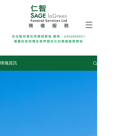
殯 儀 服 務
合法暫存骨灰持牌殮葬商 牌照：2452800021
尊嚴的告別禮從我們個性化的殯儀服務開始
殯儀資訊