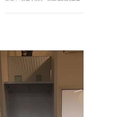
心情，還要妥善處理先人的身後事。在
香港，為先人尋找一個合適的安息之所
（俗稱「上位」）往往是家屬最關心，
同時也是最耗費心神的環節。 步入 2026
年，香港的骨灰龕位供應及政策持續更
新。為了幫助家屬減輕「資訊焦慮」，
仁智 Sage La Green 特別準備了這篇詳
盡的骨灰龕位申請指南，為您客觀比較
政府、華永會與私營龕位的申請資格、
費用，並為您揭示上位後的關鍵準備。
政府及法定機構骨灰龕位（食環署 vs 華
永會） 公營龕位收費相宜、管理完善，
一直是大眾的首選。其中，除了食環署
的常規配售外，華人永遠墳場管理委員
會（華永會）持續推出的全新家族龕位
項目，更是近年備受家庭關注的焦點。
1. 食環署骨灰龕位 申請資格： 先人必須