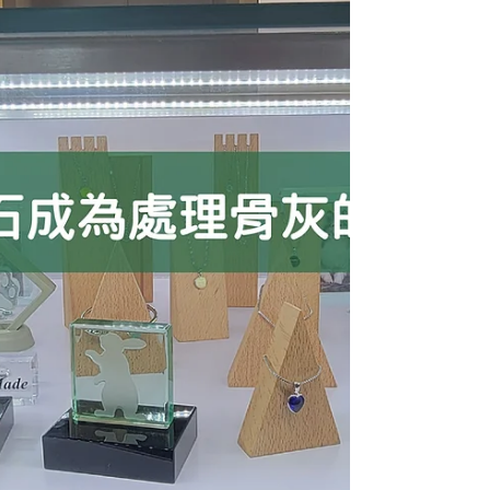
為香港居民，或其遺骸/骨灰目前在香
港。 配售方式： 家屬需留意食環署每年
公佈的配售計劃，遞交申請後等待電腦
攪珠及編配，不可自選位置。 預算參
考： 標準龕位最初 20 年的安放期費用
約為 $2,400，大型龕位約為 $3,000。 2.
華永會「全新家族骨灰龕位」計劃 (極高
性價比之選)...