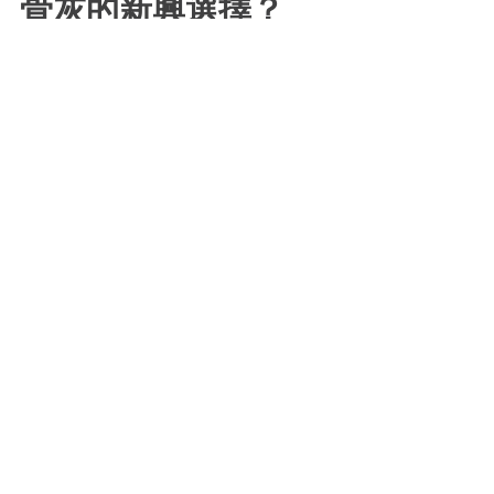
為何骨灰晶石成為處理
骨灰的新興選擇？
在殯葬觀念逐漸開放的當代社會，骨灰
晶石作為一種有別於傳統塔位或撒灰的
處理方式，正吸引越來越多的關注。這
種將火化後骨灰轉化為固態晶石的技
術，之所以能形成一股潮流，背後反映
了幾個現實的社會與心理因素。