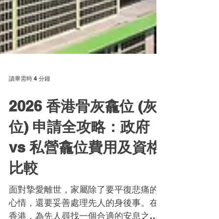
讀畢需時 4 分鐘
2026 香港骨灰龕位 (灰
位) 申請全攻略：政府
vs 私營龕位費用及資格
比較
面對摯愛離世，家屬除了要平復悲痛的