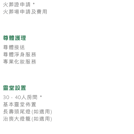
火葬證申請 *
火葬場申請及費用
尊體護理
尊體接送
尊體淨身服務
專業化妝服務
靈堂設置
30 - 40人房間
*
基本靈堂佈置
長壽頭尾燈(如適用)
治喪大燈籠(如適用)