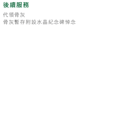
後續服務
代領骨灰
骨灰暫存附設水晶紀念碑悼念
備註
* 如逝者個案屬於持有Form 11(葬
紙)， 死亡證需於生死註冊處通知家
屬後自行申請。
* 轉用升級禮堂，需補回差額。 各
個殯儀館禮堂都有指定出殯時間，逾
時出殯費用將另行商議。
* 如租用升級禮堂，同時免費升級為
20吋彩色遺像相片連相框
。
* 寶燭套裝包括金磚、溪錢、往生
錢、冥幣、金銀及上山燭品。
* 如比丘法師及助唸人數增加、說法
封棺及法師上山，費用需另行商議。