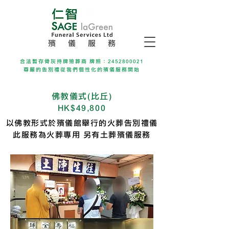
殯 儀 服 務
合法暫存骨灰持牌殮葬商 牌照：2452800021
尊嚴的告別禮從我們個性化的殯儀服務開始
佛教儀式(比丘)
HK$49,800
以佛教形式於殯儀館舉行的火葬告別禮儀
此服務為火葬專用 另有土葬殯儀服務