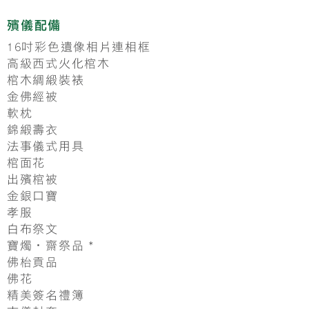
殯儀配備
16吋彩色遺像相片連相框
高級西式火化棺木
棺木綢緞裝裱
金佛經被
軟枕
錦緞壽衣
法事儀式用具
棺面花
出殯棺被
金銀口寶
孝服
白布祭文
寶燭‧齋祭品 *
佛枱貢品
​佛花
精美簽名禮簿